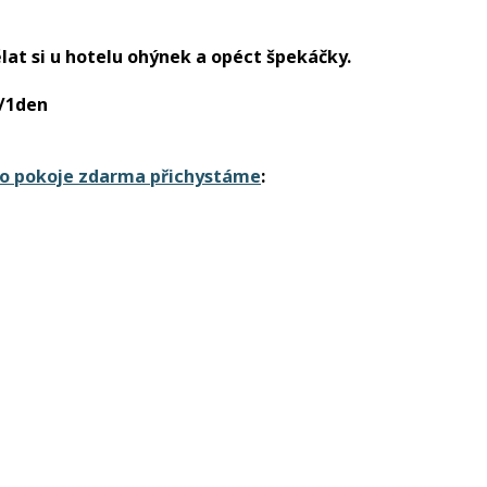
lat si
u hotelu ohýnek a opéct špekáčk
y.
č/1den
ho pokoje zdarma přichystáme
: