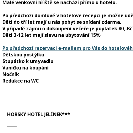
Malé venkovní hřiště
se nachází přímo
u hotelu
.
Po předchozí domluvě v hotelové recepci je možné udě
Děti do tří let mají u nás pobyt se snídaní zdarma.
V případě zájmu o dokoupení večeře je poplatek 80,-K
Děti 3-12 let mají slevu na ubytování 15%
Po předchozí rezervaci e-mailem pro Vás do hotelové
Dětskou postýlku
Stupátko k umyvadlu
Vaničku na koupání
Nočník
Redukce na WC
HORSKÝ HOTEL JELÍNEK***