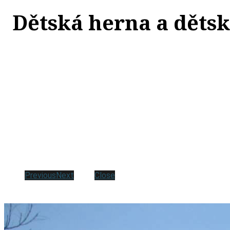
Dětská herna a dětsk
Previous
Next
Close