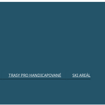
TRASY PRO HANDICAPOVANÉ
SKI AREÁL
lit křídou a televizi na které se promítají pohádky.