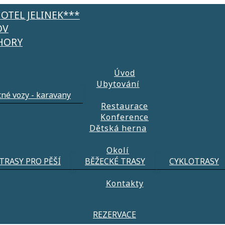
OTEL JELINEK***
OV
 HORY
Úvod
Ubytování
né vozy - karavany
Restaurace
Konference
Dětská herna
Okolí
TRASY PRO PĚŠÍ
BĚŽECKÉ TRASY
CYKLOTRASY
tší.
Kontakty
.
čené ubrousky a pleny.
 na cvičení, speciální křídovou stěnu, na kterou lze kres
REZERVACE
učem
odkud lze na děti dohlížet.