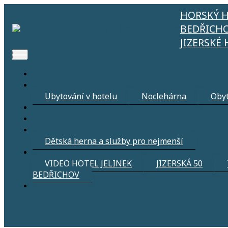
HORSKÝ H
BEDŘICH
JIZERSKÉ
Ubytování v hotelu
Noclehárna
Obyt
Horský hotel Jelinek ***
Dětská herna a služby pro nejmenší
Rodiny s dětmi jsou u nás vítány!
VIDEO HOTEL JELINEK
JIZERSKÁ 50
BEDŘICHOV
Hotel disponuje
velikou hernou
, kde se zabaví malý i vě
Oddělená
mini herna
slouží pro děti ve věku
cca 1-5 let
Součástí je i
přebalovací pult
, kde jsou k dispozici vlh
Větší herna nabízí využití
ping pongového stolu, žebřiny
Pro rodiče je připravené
pohodlné sezení s křesli a ga