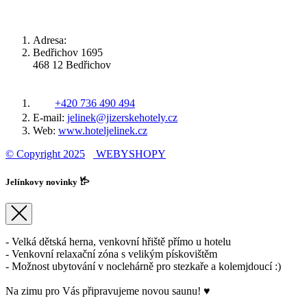
Adresa:
Bedřichov 1695
468 12 Bedřichov
Česká republika
Tel.:
+420 736 490 494
E-mail:
jelinek@jizerskehotely.cz
Web:
www.hoteljelinek.cz
© Copyright 2025
WEBYSHOPY
Jelínkovy novinky 𐂂
- Velká dětská herna, venkovní hřiště přímo u hotelu
- Venkovní relaxační zóna s velikým pískovištěm
- Možnost ubytování v noclehárně pro stezkaře a kolemjdoucí :)
Na zimu pro Vás připravujeme novou saunu! ♥