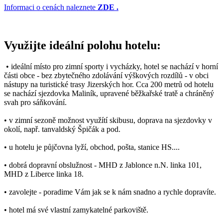
Informaci o cenách naleznete
ZDE .
Využijte ideální polohu hotelu:
• ideální místo pro zimní sporty i vycházky, hotel se nachází v horní
části obce - bez zbytečného zdolávání výškových rozdílů - v obci
nástupy na turistické trasy Jizerských hor. Cca 200 metrů od hotelu
se nachází sjezdovka Maliník, upravené běžkařské tratě a chráněný
svah pro sáňkování.
• v zimní sezoně možnost využítí skibusu, doprava na sjezdovky v
okolí, např. tanvaldský Špičák a pod.
• u hotelu je půjčovna lyží, obchod, pošta, stanice HS....
• dobrá dopravní obslužnost - MHD z Jablonce n.N. linka 101,
MHD z Liberce linka 18.
• zavolejte - poradime Vám jak se k nám snadno a rychle dopravíte.
• hotel má své vlastní zamykatelné parkoviště.