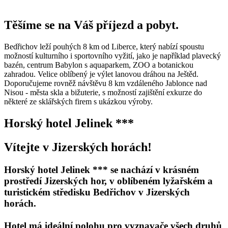
Těšíme se na Váš příjezd a pobyt.
Bedřichov leží pouhých 8 km od Liberce, který nabízí spoustu
možností kulturního i sportovního vyžití, jako je například plavecký
bazén, centrum Babylon s aquaparkem, ZOO a botanickou
zahradou. Velice oblíbený je výlet lanovou dráhou na Ještěd.
Doporučujeme rovněž návštěvu 8 km vzdáleného Jablonce nad
Nisou - města skla a bižuterie, s možností zajištění exkurze do
některé ze sklářských firem s ukázkou výroby.
Horský hotel Jelinek ***
Vítejte v Jizerských horách!
Horský hotel Jelinek ***
se nachází
v krásném
prostředí Jizerských hor
, v oblíbeném
lyžařském a
turistickém středisku Bedřichov v Jizerských
horách.
Hotel má ideální polohu pro vyznavače všech druhů