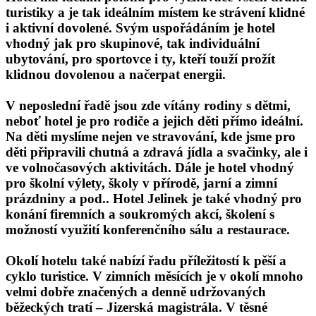
turistiky a je tak ideálním místem
ke strávení klidné
i aktivní dovolené.
Svým uspořádáním je hotel
vhodný jak pro skupinové, tak individuální
ubytování, pro sportovce i ty, kteří touží prožít
klidnou dovolenou a načerpat energii.
V neposlední řadě jsou zde vítány
rodiny s dětmi,
neboť hotel je pro rodiče a jejich děti přímo ideální.
Na děti myslíme nejen ve stravování, kde jsme pro
děti připravili chutná a zdravá jídla a svačinky, ale i
ve volnočasových aktivitách. Dále je hotel vhodný
pro školní výlety, školy v přírodě, jarní a zimní
prázdniny a pod..
Hotel Jelinek je také vhodný pro
konání
firemních a soukromých akcí, školení s
možností využití konferenčního sálu a restaurace.
Okolí hotelu také nabízí řadu příležitostí
k pěší a
cyklo turistice.
V zimních měsících je
v okolí mnoho
velmi dobře značených a denně udržovaných
běžeckých tratí – Jizerská magistrála.
V těsné