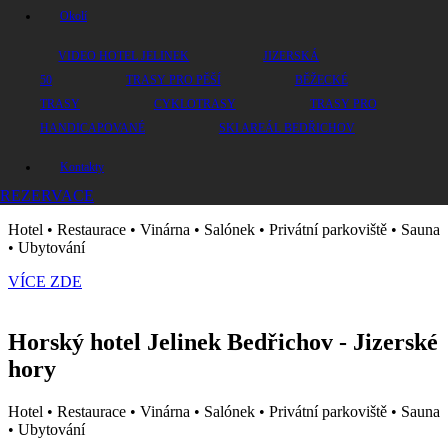
hory
Okolí
Hotel • Restaurace • Vinárna • Salónek • Privátní parkoviště • Sauna
VIDEO HOTEL JELINEK
JIZERSKÁ
• Ubytování
50
TRASY PRO PĚŠÍ
BĚŽECKÉ
VÍCE ZDE
TRASY
CYKLOTRASY
TRASY PRO
HANDICAPOVANÉ
SKI AREÁL BEDŘICHOV
Horský hotel Jelinek Bedřichov - Jizerské
Kontakty
hory
REZERVACE
Hotel • Restaurace • Vinárna • Salónek • Privátní parkoviště • Sauna
• Ubytování
VÍCE ZDE
Horský hotel Jelinek Bedřichov - Jizerské
hory
Hotel • Restaurace • Vinárna • Salónek • Privátní parkoviště • Sauna
• Ubytování