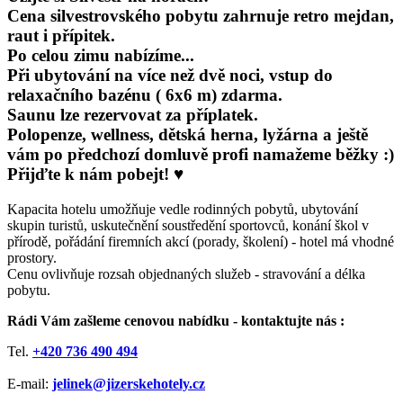
Cena silvestrovského pobytu zahrnuje retro mejdan,
raut i přípitek.
Po celou zimu nabízíme..
.
Při ubytování na více než dvě noci, vstup do
relaxačního bazénu ( 6x6 m) zdarma.
Saunu lze rezervovat za příplatek.
Polopenze, wellness, dětská herna, lyžárna a ještě
vám po předchozí domluvě profi namažeme běžky :)
Přijďte k nám pobejt! ♥
Kapacita hotelu umožňuje vedle rodinných pobytů, ubytování
skupin turistů, uskutečnění soustředění sportovců, konání škol v
přírodě, pořádání firemních akcí (porady, školení) - hotel má vhodné
prostory.
Cenu ovlivňuje rozsah objednaných služeb - stravování a délka
pobytu.
Rádi Vám zašleme cenovou nabídku - kontaktujte nás :
Tel.
+420 736 490 494
E-mail:
jelinek@jizerskehotely.cz